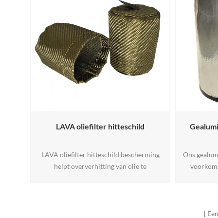
LAVA oliefilter hitteschild
Gealumi
LAVA oliefilter hitteschild bescherming
Ons gealumi
helpt oververhitting van olie te
voorkomt 
voorkomen. in veel toepassingen
oliefilter
spruitstukken en spruitstukken lopen in de
olievisco
buurt van oliefilters en veroorzaken dat
levensduur
vloeistoffen oververhit raken.
Dankzij d
Een