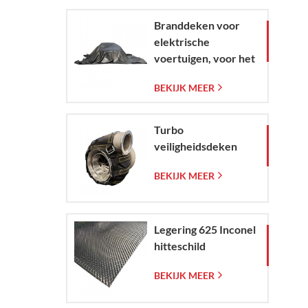
Branddeken voor
elektrische
voertuigen, voor het
beheersen van
BEKIJK MEER
branden in
elektrische auto's en
andere voertuigen in
Turbo
noodsituaties.
veiligheidsdeken
BEKIJK MEER
Legering 625 Inconel
hitteschild
BEKIJK MEER