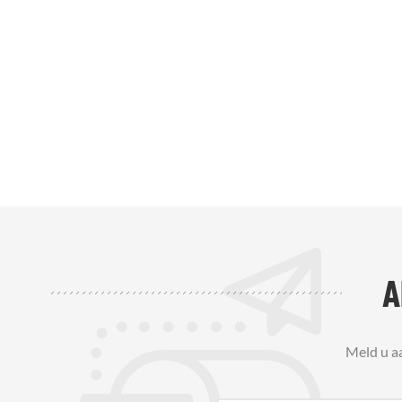
A
Meld u a