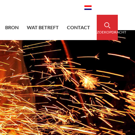
edsleeve.com
0086-15856303740
Nederlands
BRON
WAT BETREFT
CONTACT
ZOEKOPDRACHT