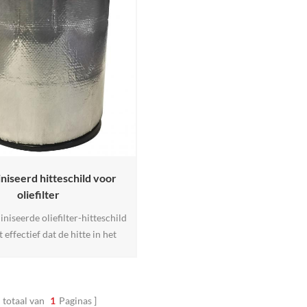
niseerd hitteschild voor
oliefilter
niseerde oliefilter-hitteschild
effectief dat de hitte in het
 dringt, waardoor de optimale
siteit behouden blijft en de
 van de motor wordt verlengd.
e duurzame, gealuminiseerde
 totaal van
1
Paginas