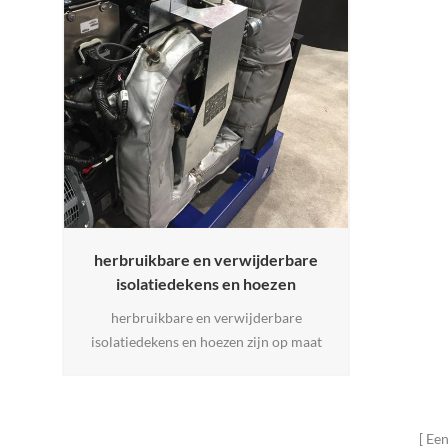
herbruikbare en verwijderbare
isolatiedekens en hoezen
herbruikbare en verwijderbare
isolatiedekens en hoezen zijn op maat
gemaakte thermische jassen. wij
ontwikkelen en produceren de beste,
herbruikbare en verwijderbare industriële
dekens en hoezen voor: warmte, gekoeld
Een