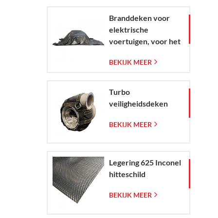
Branddeken voor
elektrische
voertuigen, voor het
beheersen van
BEKIJK MEER
branden in
elektrische auto's en
andere voertuigen in
Turbo
noodsituaties.
veiligheidsdeken
BEKIJK MEER
Legering 625 Inconel
hitteschild
BEKIJK MEER