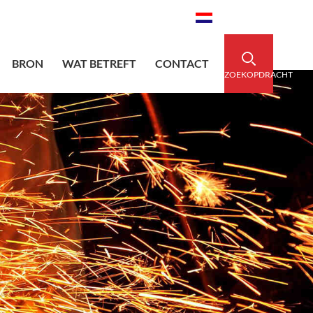
edsleeve.com
0086-15856303740
Nederlands
BRON
WAT BETREFT
CONTACT
ZOEKOPDRACHT