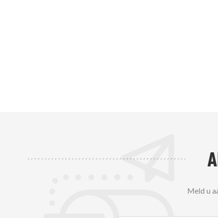
A
Meld u a