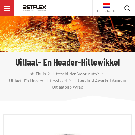
Nederlands
Uitlaat- En Header-Hittewikkel
Thuis
Hitteschilden Voor Auto's
Hitteschild Zwarte Titanium
Uitlaat- En Header-Hittewikkel
Uitlaatpijp Wrap