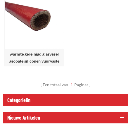
warmte gereinigd glasvezel
gecoate siliconen vuurvaste
hoes;
Een totaal van
1
Paginas
Categorieën
Nieuwe Artikelen